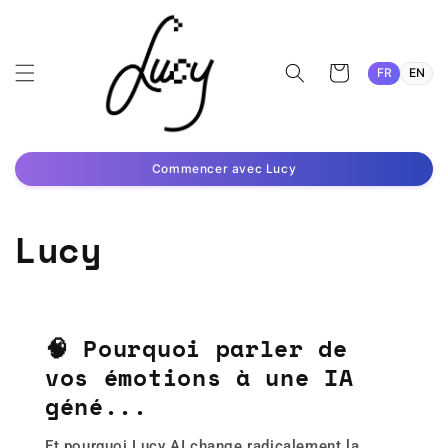
et
passer
au
contenu
Panier
FR
EN
Commencer avec Lucy
Lucy
🧠 Pourquoi parler de
vos émotions à une IA
géné...
Et pourquoi Lucy AI change radicalement la